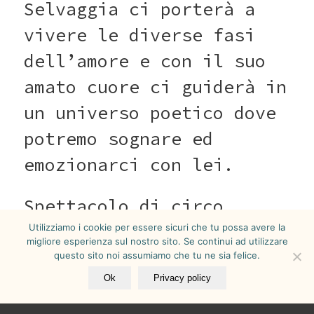
Selvaggia ci porterà a
vivere le diverse fasi
dell’amore e con il suo
amato cuore ci guiderà in
un universo poetico dove
potremo sognare ed
emozionarci con lei.
Spettacolo di circo
teatro di strada adatto a
Utilizziamo i cookie per essere sicuri che tu possa avere la
migliore esperienza sul nostro sito. Se continui ad utilizzare
tutte le età con
questo sito noi assumiamo che tu ne sia felice.
interazione del pubblico.
Ok
Privacy policy
Lo spettacolo è inserito