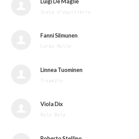
Luigi De Maglie
Scala d’equilibrio
Fanni Silmunen
Corda Molle
Linnea Tuominen
Trapezio
Viola Dix
Rola Bola
Roberto Stellino