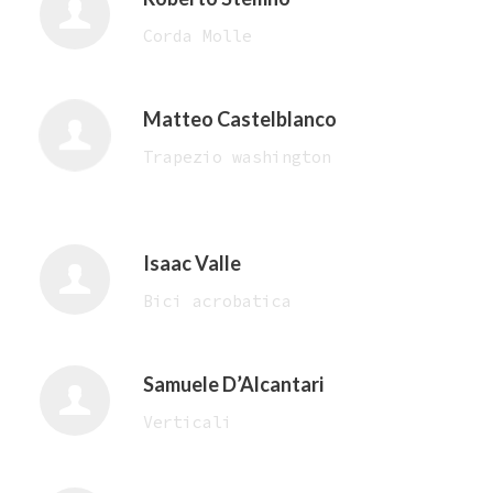
Corda Molle
Matteo Castelblanco
Trapezio washington
Isaac Valle
Bici acrobatica
Samuele D’Alcantari
Verticali