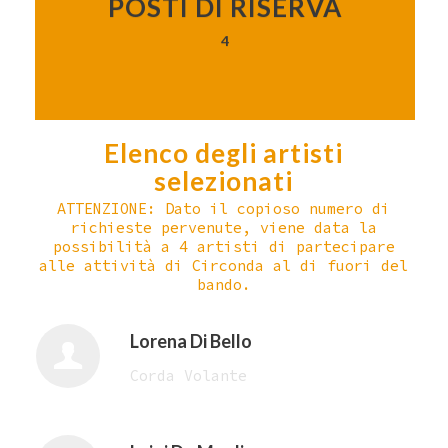
POSTI DI RISERVA
4
Elenco degli artisti
selezionati
ATTENZIONE: Dato il copioso numero di
richieste pervenute, viene data la
possibilità a 4 artisti di partecipare
alle attività di Circonda al di fuori del
bando.
Lorena Di Bello
Corda Volante