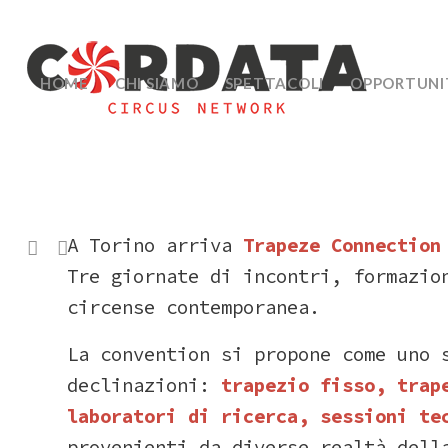
HOME
CHI SIAMO
SPETTACOLI
OPPORTUNI
A
Torino
arriva
Trapeze
Connectio
Tre
giornate
di
incontri,
formazi
circense
contemporanea.
La
convention
si
propone
come
uno
declinazioni:
trapezio
fisso,
trap
laboratori
di
ricerca,
sessioni
te
provenienti
da
diverse
realtà
del