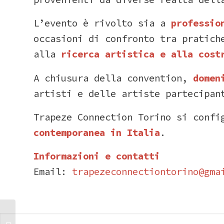
L’evento
è
rivolto
sia
a
professi
occasioni
di
confronto
tra
pratic
alla
ricerca
artistica
e
alla
cost
A
chiusura
della
convention,
domen
artisti
e
delle
artiste
partecipan
Trapeze
Connection
Torino
si
confi
contemporanea
in
Italia
.
Informazioni
e
contatti
Email:
trapezeconnectiontorino@
gma
BELLO! vola a
Berlino: 82