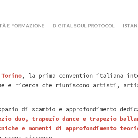
TÀ E FORMAZIONE
DIGITAL SOUL PROTOCOL
ISTA
n
Torino
,
la
prima
convention
italiana
int
one
e
ricerca
che
riuniscono
artisti,
art
spazio
di
scambio
e
approfondimento
dedi
ezio
duo,
trapezio
dance
e
trapezio
balla
cniche
e
momenti
di
approfondimento
teori
la
scena
circense.