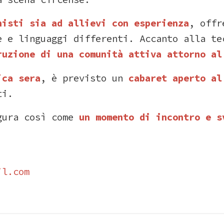
onisti
sia
ad
allievi
con
esperienza
,
off
he
e
linguaggi
differenti.
Accanto
alla
te
ruzione
di
una
comunità
attiva
attorno
a
ica
sera
,
è
previsto
un
cabaret
aperto
a
ti.
gura
così
come
un
momento
di
incontro
e
s
il.
com