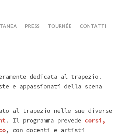
NTANEA
PRESS
TOURNÉE
CONTATTI
eramente
dedicata
al
trapezio.
iste
e
appassionati
della
scena
cato
al
trapezio
nelle
sue
diverse
nt
.
Il
programma
prevede
corsi,
co
,
con
docenti
e
artisti