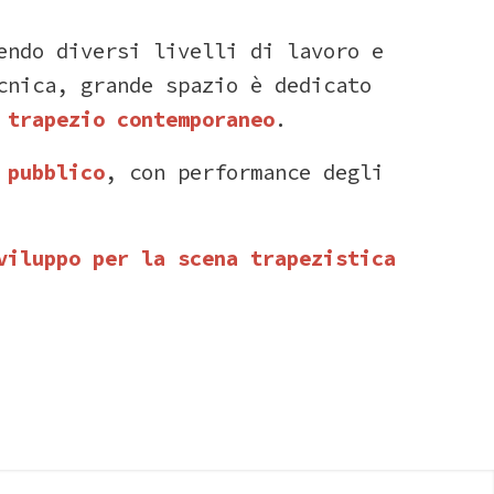
rendo
diversi
livelli
di
lavoro
e
cnica,
grande
spazio
è
dedicato
l
trapezio
contemporaneo
.
l
pubblico
,
con
performance
degli
viluppo
per
la
scena
trapezistica