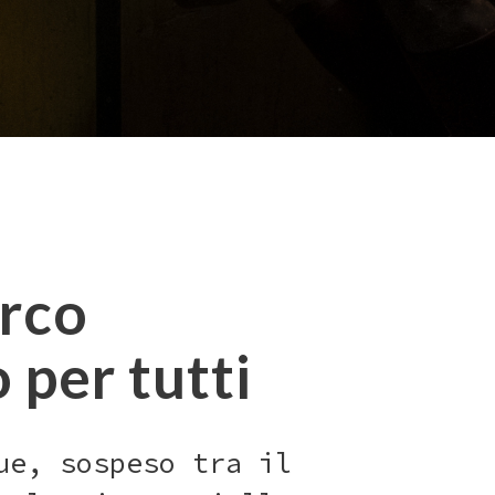
irco
per tutti
ue, sospeso tra il