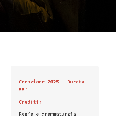
Creazione 2025 | Durata
55′
Crediti:
Regia e drammaturgia