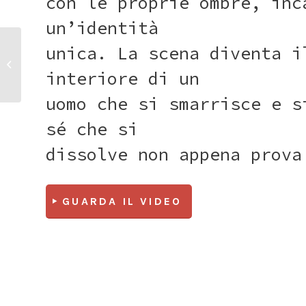
con le proprie ombre, inc
un’identità
unica. La scena diventa i
Pillole di
bellezza
interiore di un
uomo che si smarrisce e s
sé che si
dissolve non appena prova
GUARDA IL VIDEO